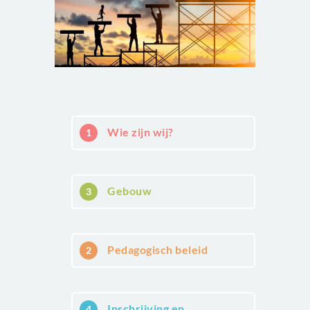
Wie zijn wij?
1
Gebouw
3
Pedagogisch beleid
2
Inschrijving en
4