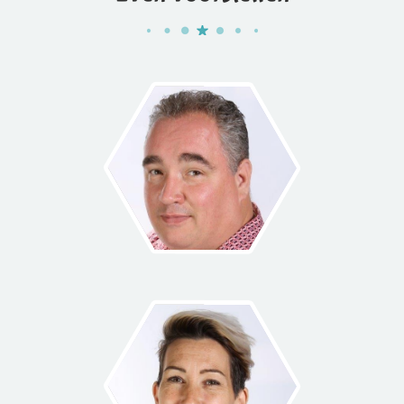
ERIK
planningsmedewerker & Pedagogisch
professional
Wil je meer over mij te weten komen? Ga
dan naar “Ons Team” en lees mijn verhaal.