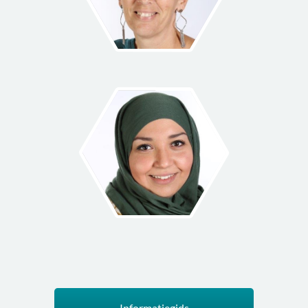
NANCY
Locatie manager & Pedagogisch
coach
Wil je meer over mij te weten komen? Ga
dan naar “Ons Team” en lees mijn verhaal.
NAOUAL
Pedagogisch professional
Wil je meer over mij te weten komen? Ga
Informatiegids