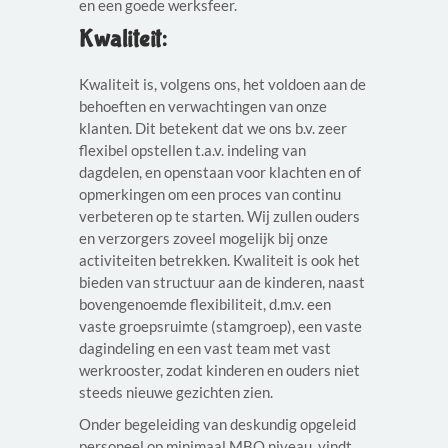
en een goede werksfeer.
Kwaliteit:
Kwaliteit is, volgens ons, het voldoen aan de
behoeften en verwachtingen van onze
klanten. Dit betekent dat we ons b.v. zeer
flexibel opstellen t.a.v. indeling van
dagdelen, en openstaan voor klachten en of
opmerkingen om een proces van continu
verbeteren op te starten. Wij zullen ouders
en verzorgers zoveel mogelijk bij onze
activiteiten betrekken. Kwaliteit is ook het
bieden van structuur aan de kinderen, naast
bovengenoemde flexibiliteit, d.m.v. een
vaste groepsruimte (stamgroep), een vaste
dagindeling en een vast team met vast
werkrooster, zodat kinderen en ouders niet
steeds nieuwe gezichten zien.
Onder begeleiding van deskundig opgeleid
personeel op minimaal MBO niveau, vindt