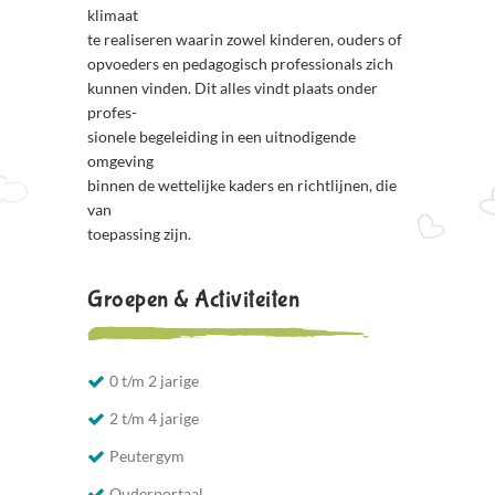
klimaat
te realiseren waarin zowel kinderen, ouders of
opvoeders en pedagogisch professionals zich
kunnen vinden. Dit alles vindt plaats onder
profes-
sionele begeleiding in een uitnodigende
omgeving
binnen de wettelijke kaders en richtlijnen, die
van
toepassing zijn.
Groepen & Activiteiten
0 t/m 2 jarige
2 t/m 4 jarige
Peutergym
Ouderportaal