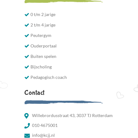
0 t/m 2 jarige
2 t/m 4 jarige
Peutergym
Ouderportaal
Buiten spelen
Bijscholing
Pedagogisch coach
Contact
Willebrordusstraat 43, 3037 TJ Rotterdam
010 4675001
info@kcjj.nl