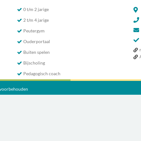
0 t/m 2 jarige
2 t/m 4 jarige
Peutergym
Ouderportaal
Buiten spelen
Bijscholing
Pedagogisch coach
n voorbehouden